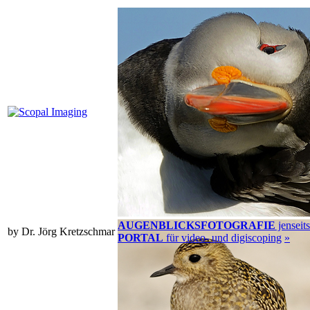
AUGENBLICKSFOTOGRAFIE
jenseit
by Dr. Jörg Kretzschmar
PORTAL
für video- und digiscoping
»