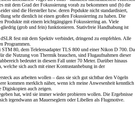
ktes mit dem Grad der Fokussierung vorab zu bekommen und (b) die
ider sind die Hersteller bzw. deren Prpdukte nicht standardisiert,
ellung sehr dienlich ist einen großen Fokussierring zu haben. Die
 Produkte mit einem leichtgängigen Fokussierring an. Viele
liedrig (grob und fein) funktionieren. Stativfreie Handhabung ist
 dSLR fest mit dem Spektiv verbindet, dringend zu empfehlen. Alle
ren Programmen.
i STM 80, dem Telelensadapter TLS 800 und einer Nikon D 700. Da
für die Nutzung von Thermik brauchen, sind Flugaufnahmen dieser
bereich bedeutet in diesem Fall unter 70 Meter. Darüber hinaus
n, welche sich auch mit einer Kontrastanhebung in der
ersteck aus arbeiten wollen – dass sie sich gut sichtbar den Vögeln
 Tiere kommen merklich näher, wenn ich meine Anwesenheit kenntlich
e Digiskopien auch zeigen.
geben hat, wird sie immer wieder probieren wollen. Die Ergebnisse
 sich irgendwann an Mauerseglern oder Libellen als Flugmotive.