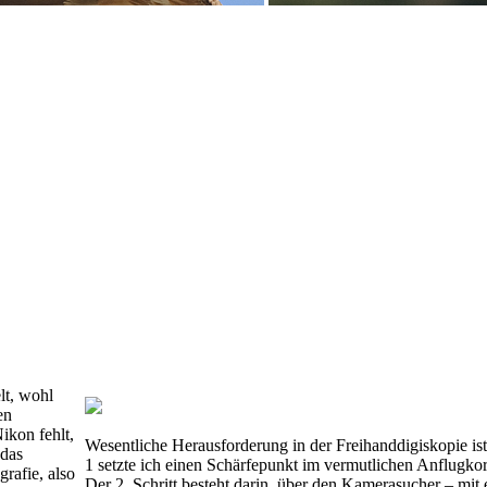
lt, wohl
en
kon fehlt,
Wesentliche Herausforderung in der Freihanddigiskopie ist d
 das
1 setzte ich einen Schärfepunkt im vermutlichen Anflugkor
rafie, also
Der 2. Schritt besteht darin, über den Kamerasucher – mi