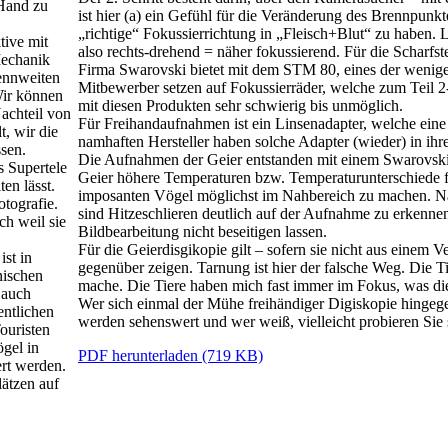
 Hand zu
ist hier (a) ein Gefühl für die Veränderung des Brennpun
„richtige“ Fokussierrichtung in „Fleisch+Blut“ zu haben. Le
tive mit
also rechts-drehend = näher fokussierend. Für die Scharfst
Mechanik
Firma Swarovski bietet mit dem STM 80, eines der wenigen
rennweiten
Mitbewerber setzen auf Fokussierräder, welche zum Teil 2-g
Wir können
mit diesen Produkten sehr schwierig bis unmöglich.
Nachteil von
Für Freihandaufnahmen ist ein Linsenadapter, welche eine
t, wir die
namhaften Hersteller haben solche Adapter (wieder) in ih
sen.
Die Aufnahmen der Geier entstanden mit einem Swarovsk
s Supertele
Geier höhere Temperaturen bzw. Temperaturunterschiede 
en lässt.
imposanten Vögel möglichst im Nahbereich zu machen. Nah
otografie.
sind Hitzeschlieren deutlich auf der Aufnahme zu erkenne
ch weil sie
Bildbearbeitung nicht beseitigen lassen.
Für die Geierdisgikopie gilt – sofern sie nicht aus einem V
ist in
gegenüber zeigen. Tarnung ist hier der falsche Weg. Die
nischen
mache. Die Tiere haben mich fast immer im Fokus, was di
 auch
Wer sich einmal der Mühe freihändiger Digiskopie hingege
entlichen
werden sehenswert und wer weiß, vielleicht probieren Sie
ouristen
gel in
PDF
herunterladen (719 KB)
rt werden.
ätzen auf