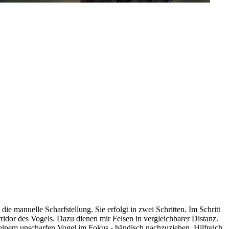
ie manuelle Scharfstellung. Sie erfolgt in zwei Schritten. Im Schritt
ridor des Vogels. Dazu dienen mir Felsen in vergleichbarer Distanz.
t einem unscharfen Vogel im Fokus - händisch nachzuziehen. Hilfreich