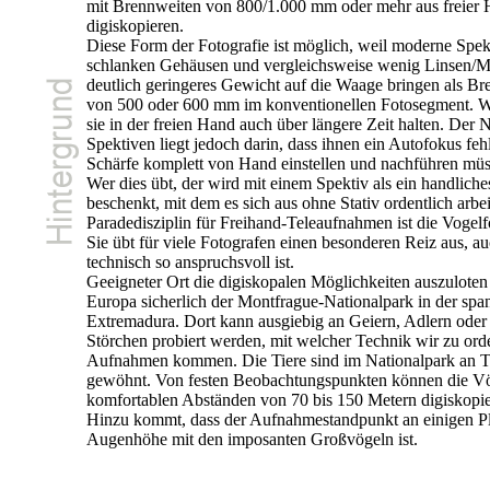
mit Brennweiten von 800/1.000 mm oder mehr aus freier
digiskopieren.
Diese Form der Fotografie ist möglich, weil moderne Spek
schlanken Gehäusen und vergleichsweise wenig Linsen/
deutlich geringeres Gewicht auf die Waage bringen als B
von 500 oder 600 mm im konventionellen Fotosegment. 
sie in der freien Hand auch über längere Zeit halten. Der 
Spektiven liegt jedoch darin, dass ihnen ein Autofokus fehl
Schärfe komplett von Hand einstellen und nachführen müs
Wer dies übt, der wird mit einem Spektiv als ein handliche
beschenkt, mit dem es sich aus ohne Stativ ordentlich arbeit
Paradedisziplin für Freihand-Teleaufnahmen ist die Vogelf
Sie übt für viele Fotografen einen besonderen Reiz aus, au
technisch so anspruchsvoll ist.
Geeigneter Ort die digiskopalen Möglichkeiten auszuloten 
Europa sicherlich der Montfrague-Nationalpark in der spa
Extremadura. Dort kann ausgiebig an Geiern, Adlern oder
Störchen probiert werden, mit welcher Technik wir zu ord
Aufnahmen kommen. Die Tiere sind im Nationalpark an T
gewöhnt. Von festen Beobachtungspunkten können die Vö
komfortablen Abständen von 70 bis 150 Metern digiskopie
Hinzu kommt, dass der Aufnahmestandpunkt an einigen Pl
Augenhöhe mit den imposanten Großvögeln ist.